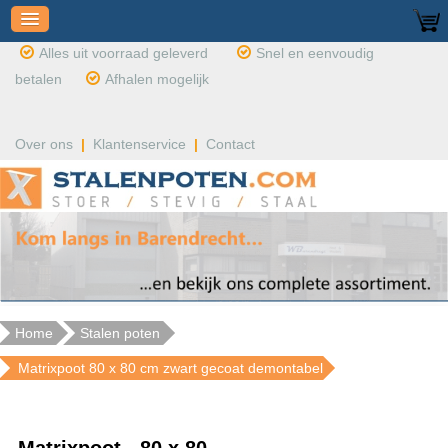
Alles uit voorraad geleverd
Snel en eenvoudig
betalen
Afhalen mogelijk
Over ons
|
Klantenservice
|
Contact
Home
Stalen poten
Matrixpoot 80 x 80 cm zwart gecoat demontabel
Matrixpoot - 80 x 80