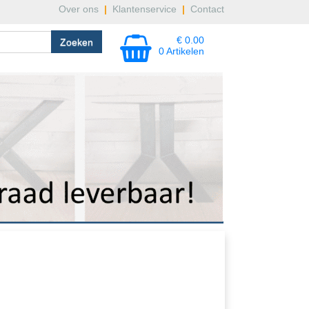
Over ons
|
Klantenservice
|
Contact
€ 0.00
0 Artikelen