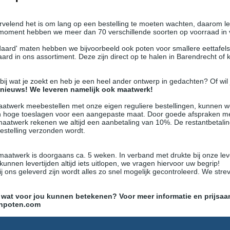
velend het is om lang op een bestelling te moeten wachten, daarom le
 moment hebben we meer dan 70 verschillende soorten op voorraad in 
aard' maten hebben we bijvoorbeeld ook poten voor smallere eettafels,
aard in ons assortiment. Deze zijn direct op te halen in Barendrecht 
t bij wat je zoekt en heb je een heel ander ontwerp in gedachten? Of wil
nieuws! We leveren namelijk ook maatwerk!
aatwerk meebestellen met onze eigen reguliere bestellingen, kunnen 
n hoge toeslagen voor een aangepaste maat. Door goede afspraken m
 maatwerk rekenen we altijd een aanbetaling van 10%. De restantbetalin
estelling verzonden wordt.
 maatwerk is doorgaans ca. 5 weken.
In verband met drukte bij onze le
nnen levertijden altijd iets uitlopen, we vragen hiervoor uw begrip!
j ons geleverd zijn wordt alles zo snel mogelijk gecontroleerd. We st
wat voor jou kunnen betekenen? Voor meer informatie en prijsaanv
enpoten.com