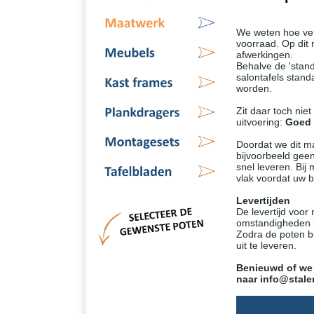
We weten hoe ver
voorraad. Op dit
afwerkingen.
Behalve de 'stand
salontafels stand
worden.
Zit daar toch nie
uitvoering:
Goed 
Doordat we dit m
bijvoorbeeld gee
snel leveren. Bij
vlak voordat uw b
Levertijden
De levertijd voor
omstandigheden ku
Zodra de poten bi
uit te leveren.
Benieuwd of we 
naar info@stal