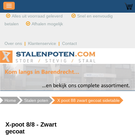
Alles uit voorraad geleverd
Snel en eenvoudig
betalen
Afhalen mogelijk
Over ons
|
Klantenservice
|
Contact
Home
Stalen poten
X poot 88 zwart gecoat sidetable
X-poot 8/8 - Zwart
gecoat