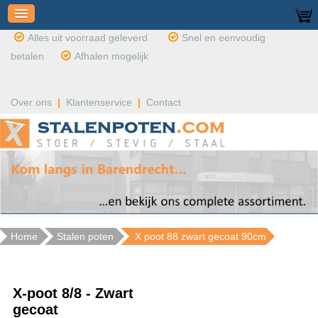
Alles uit voorraad geleverd
Snel en eenvoudig
betalen
Afhalen mogelijk
Over ons
|
Klantenservice
|
Contact
Home
Stalen poten
X poot 88 zwart gecoat 90cm
X-poot 8/8 - Zwart
gecoat