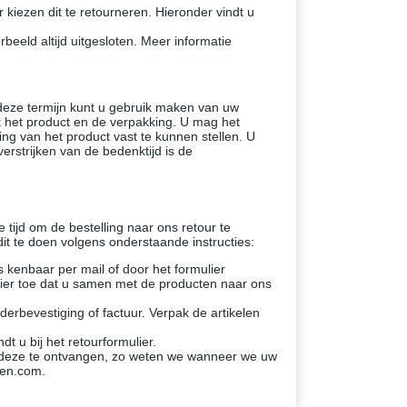
r kiezen dit te retourneren. Hieronder vindt u
eeld altijd uitgesloten. Meer informatie
deze termijn kunt u gebruik maken van uw
t het product en de verpakking. U mag het
ng van het product vast te kunnen stellen. U
rstrijken van de bedenktijd is de
 tijd om de bestelling naar ons retour te
it te doen volgens onderstaande instructies:
 kenbaar per mail of door het formulier
ulier toe dat u samen met de producten naar ons
erbevestiging of factuur. Verpak de artikelen
t u bij het retourformulier.
m deze te ontvangen, zo weten we wanneer we uw
ten.com.