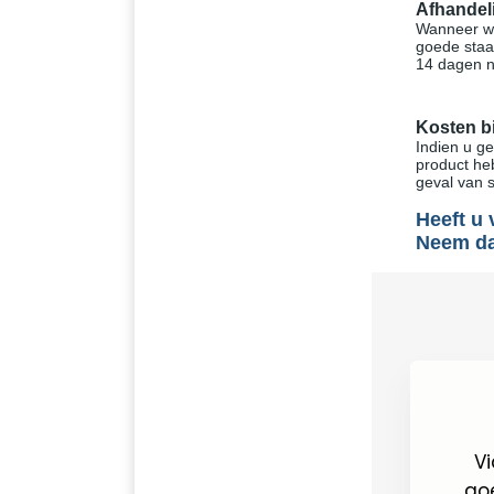
Afhandel
Wanneer we
goede staa
14 dagen n
Kosten bi
Indien u g
product he
geval van s
Heeft u 
Neem da