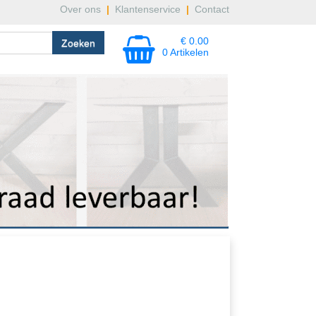
Over ons
|
Klantenservice
|
Contact
€ 0.00
0 Artikelen