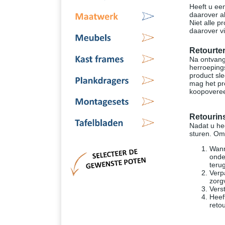
Heeft u een
daarover al
Niet alle p
daarover v
Retourte
Na ontvang
herroeping
product sle
mag het pr
koopoveree
Retourins
Nadat u hee
sturen.
Om 
Wann
onde
teru
Verp
zorg
Vers
Heef
reto