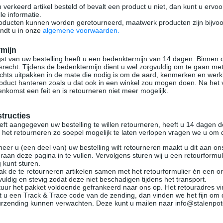
 verkeerd artikel besteld of bevalt een product u niet, dan kunt u ervoo
le informatie.
roducten kunnen worden geretourneerd, maatwerk producten zijn bijvoorb
indt u in onze
algemene voorwaarden.
rmijn
st van uw bestelling heeft u een bedenktermijn van 14 dagen. Binnen 
srecht. Tijdens de bedenktermijn dient u wel zorgvuldig om te gaan me
chts uitpakken in de mate die nodig is om de aard, kenmerken en werki
oduct hanteren zoals u dat ook in een winkel zou mogen doen. Na het ve
nkomst een feit en is retourneren niet meer mogelijk.
tructies
ft aangegeven uw bestelling te willen retourneren, heeft u 14 dagen de
het retourneren zo soepel mogelijk te laten verlopen vragen we u om d
eer u (een deel van) uw bestelling wilt retourneren maakt u dit aan ons
raan deze pagina in te vullen. Vervolgens sturen wij u een retourform
g kunt sturen.
ak de te retourneren artikelen samen met het retourformulier én een ord
vuldig en stevig zodat deze niet beschadigen tijdens het transport.
tuur het pakket voldoende gefrankeerd naar ons op. Het retouradres vind
t u een Track & Trace code van de zending, dan vinden we het fijn o
urzending kunnen verwachten. Deze kunt u mailen naar info@stalenpo